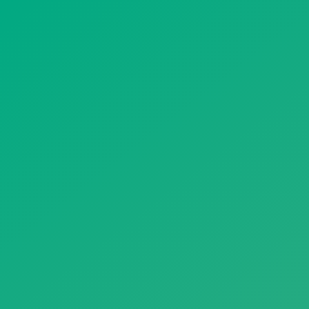
遥想公瑾当年，小乔初嫁了，雄姿英发。
羽扇纶巾，谈笑间，樯橹灰飞烟灭。
故国神游，多情应笑我，早生华发。
人生如梦，一尊还酹江月。